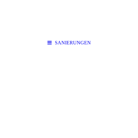
SANIERUNGEN
BETRIEB FÜR
TRADITIONELLEN UND
ING.-TECHN. HOLZBAU
PLANUNG | BERATUNG |
BAUAUSFÜHRUNG