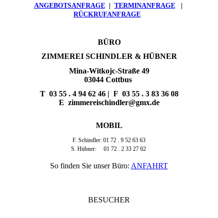
ANGEBOTSANFRAGE
|
TERMINANFRAGE
|
RÜCKRUFANFRAGE
BÜRO
ZIMMEREI SCHINDLER & HÜBNER
Mina-Witkojc-Straße 49
03044 Cottbus
T
03 55 . 4 94 62 46
| F
03 55 . 3 83 36 08
E
zimmereischindler@gmx.de
MOBIL
F. Schindler: 01 72 . 9 52 63 63
S. Hübner: 01 72 . 2 33 27 02
So finden Sie unser Büro:
ANFAHRT
BESUCHER