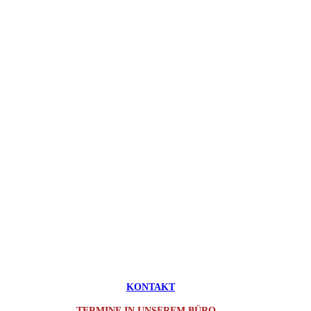
ING.-TECHN.
NG
KONTAKT
TERMINE IN UNSEREM BÜRO -