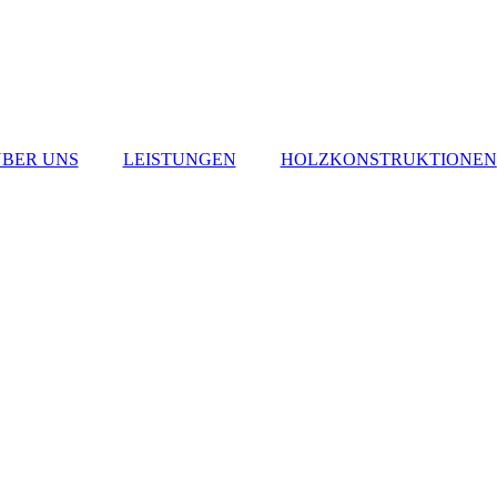
BER UNS
LEISTUNGEN
HOLZKONSTRUKTIONEN
CARPORTS
VORDÄCHER
PAVILLONS
TERRASSENÜBER
DACHUNGEN
DACH-,
FACHWERK- U.
HOLZRAHMENBA
U
SANIERUNGEN