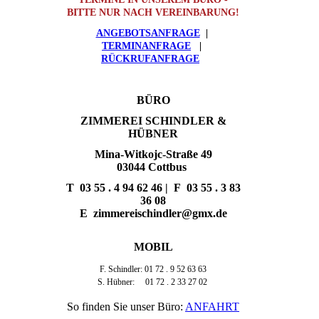
BITTE NUR NACH VEREINBARUNG!
ANGEBOTSANFRAGE
|
TERMINANFRAGE
|
RÜCKRUFANFRAGE
BÜRO
ZIMMEREI SCHINDLER &
HÜBNER
Mina-Witkojc-Straße 49
03044 Cottbus
T
03 55 . 4 94 62 46
| F
03 55 . 3 83
36 08
E
zimmereischindler@gmx.de
MOBIL
F. Schindler: 01 72 . 9 52 63 63
S. Hübner: 01 72 . 2 33 27 02
So finden Sie unser Büro:
ANFAHRT