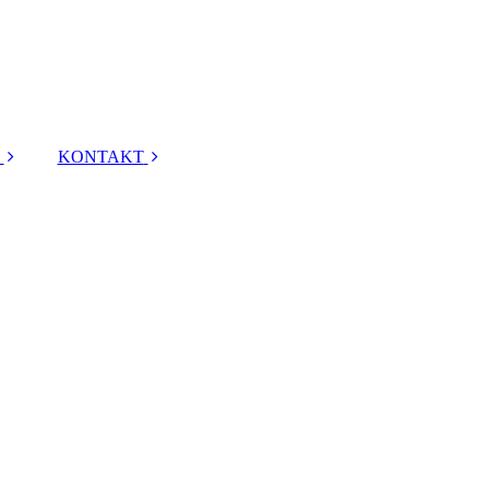
KONTAKT
ANGEBOTSANFR
AGE
TERMINANFRAGE
RÜCKRUFANFRA
GE
ANFAHRT
IMPRESSUM